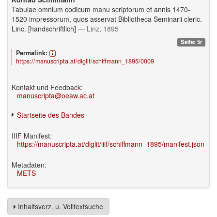
Tabulae omnium codicum manu scriptorum et annis 1470-
1520 impressorum, quos asservat Bibliotheca Seminarii cleric.
Linc. [handschriftlich]
— Linz, 1895
Seite: 5r
Permalink:
https://manuscripta.at/diglit/schiffmann_1895/0009
Kontakt und Feedback:
manuscripta@oeaw.ac.at
Startseite des Bandes
IIIF Manifest:
https://manuscripta.at/diglit/iiif/schiffmann_1895/manifest.json
Metadaten:
METS
Inhaltsverz. u. Volltextsuche