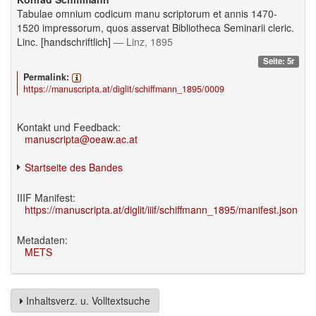
Tabulae omnium codicum manu scriptorum et annis 1470-
1520 impressorum, quos asservat Bibliotheca Seminarii cleric.
Linc. [handschriftlich]
— Linz, 1895
Seite: 5r
Permalink:
https://manuscripta.at/diglit/schiffmann_1895/0009
Kontakt und Feedback:
manuscripta@oeaw.ac.at
Startseite des Bandes
IIIF Manifest:
https://manuscripta.at/diglit/iiif/schiffmann_1895/manifest.json
Metadaten:
METS
Inhaltsverz. u. Volltextsuche