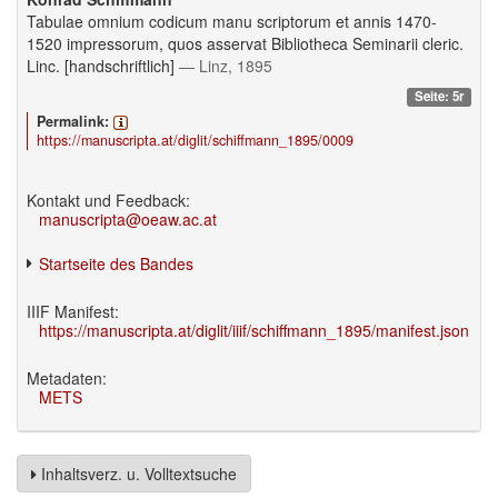
Tabulae omnium codicum manu scriptorum et annis 1470-
1520 impressorum, quos asservat Bibliotheca Seminarii cleric.
Linc. [handschriftlich]
— Linz, 1895
Seite: 5r
Permalink:
https://manuscripta.at/diglit/schiffmann_1895/0009
Kontakt und Feedback:
manuscripta@oeaw.ac.at
Startseite des Bandes
IIIF Manifest:
https://manuscripta.at/diglit/iiif/schiffmann_1895/manifest.json
Metadaten:
METS
Inhaltsverz. u. Volltextsuche