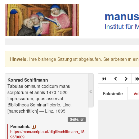
Hinweis:
Ihre bisherige Sitzung ist abgelaufen. Sie arbeiten in ei
Konrad Schiffmann
Tabulae omnium codicum manu
scriptorum et annis 1470-1520
Faksimile
Vo
impressorum, quos asservat
Bibliotheca Seminarii cleric. Linc.
[handschriftlich]
— Linz, 1895
Seite: 5r
Permalink:
https://manuscripta.at/diglit/schiffmann_18
95/0009