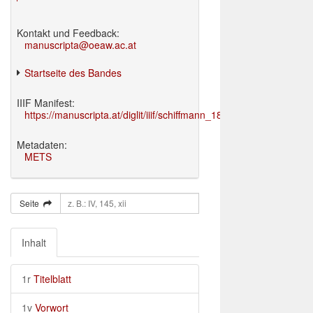
Kontakt und Feedback:
manuscripta@oeaw.ac.at
Startseite des Bandes
IIIF Manifest:
https://manuscripta.at/diglit/iiif/schiffmann_1895/manifest.json
Metadaten:
METS
Seite
Inhalt
1r
Titelblatt
1v
Vorwort