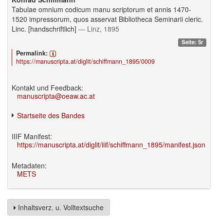
Tabulae omnium codicum manu scriptorum et annis 1470-
1520 impressorum, quos asservat Bibliotheca Seminarii cleric.
Linc. [handschriftlich]
— Linz, 1895
Seite: 5r
Permalink:
https://manuscripta.at/diglit/schiffmann_1895/0009
Kontakt und Feedback:
manuscripta@oeaw.ac.at
Startseite des Bandes
IIIF Manifest:
https://manuscripta.at/diglit/iiif/schiffmann_1895/manifest.json
Metadaten:
METS
Inhaltsverz. u. Volltextsuche