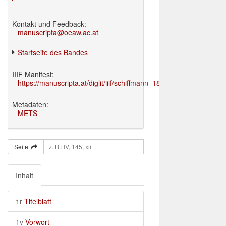
Kontakt und Feedback:
manuscripta@oeaw.ac.at
Startseite des Bandes
IIIF Manifest:
https://manuscripta.at/diglit/iiif/schiffmann_1895/manifest.json
Metadaten:
METS
Seite
Inhalt
1r
Titelblatt
1v
Vorwort