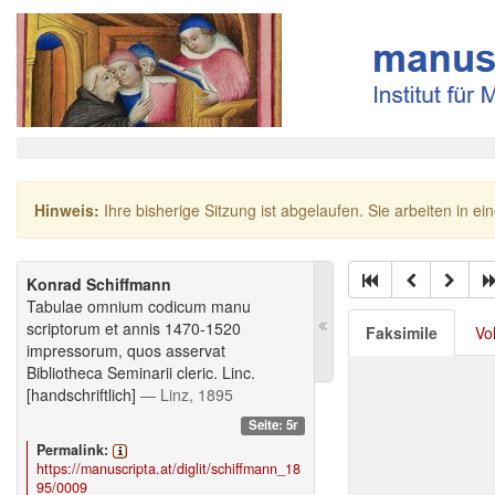
Hinweis:
Ihre bisherige Sitzung ist abgelaufen. Sie arbeiten in ei
Konrad Schiffmann
Tabulae omnium codicum manu
scriptorum et annis 1470-1520
Faksimile
Vo
impressorum, quos asservat
Bibliotheca Seminarii cleric. Linc.
[handschriftlich]
— Linz, 1895
Seite: 5r
Permalink:
https://manuscripta.at/diglit/schiffmann_18
95/0009