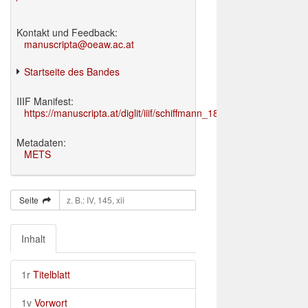
Kontakt und Feedback:
manuscripta@oeaw.ac.at
Startseite des Bandes
IIIF Manifest:
https://manuscripta.at/diglit/iiif/schiffmann_1895/manifest.json
Metadaten:
METS
Seite
Inhalt
1r
Titelblatt
1v
Vorwort