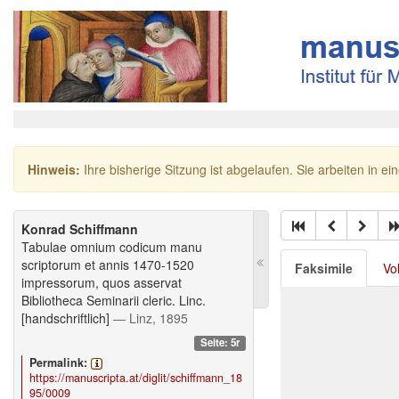
Hinweis:
Ihre bisherige Sitzung ist abgelaufen. Sie arbeiten in ei
Konrad Schiffmann
Tabulae omnium codicum manu
scriptorum et annis 1470-1520
Faksimile
Vo
impressorum, quos asservat
Bibliotheca Seminarii cleric. Linc.
[handschriftlich]
— Linz, 1895
Seite: 5r
Permalink:
https://manuscripta.at/diglit/schiffmann_18
95/0009