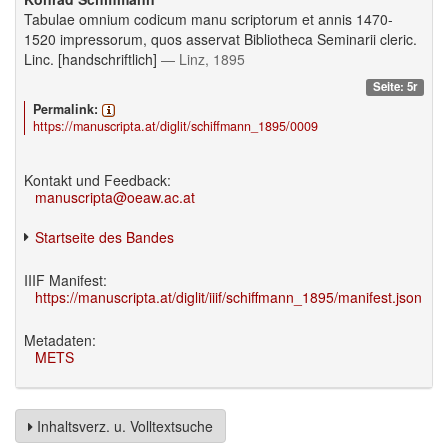
Tabulae omnium codicum manu scriptorum et annis 1470-
1520 impressorum, quos asservat Bibliotheca Seminarii cleric.
Linc. [handschriftlich]
— Linz, 1895
Seite: 5r
Permalink:
https://manuscripta.at/diglit/schiffmann_1895/0009
Kontakt und Feedback:
manuscripta@oeaw.ac.at
Startseite des Bandes
IIIF Manifest:
https://manuscripta.at/diglit/iiif/schiffmann_1895/manifest.json
Metadaten:
METS
Inhaltsverz. u. Volltextsuche