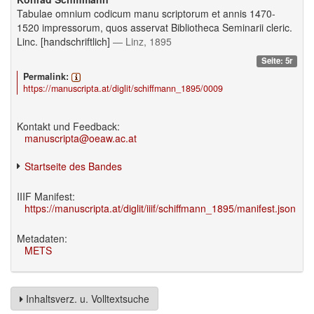
Tabulae omnium codicum manu scriptorum et annis 1470-
1520 impressorum, quos asservat Bibliotheca Seminarii cleric.
Linc. [handschriftlich]
— Linz, 1895
Seite: 5r
Permalink:
https://manuscripta.at/diglit/schiffmann_1895/0009
Kontakt und Feedback:
manuscripta@oeaw.ac.at
Startseite des Bandes
IIIF Manifest:
https://manuscripta.at/diglit/iiif/schiffmann_1895/manifest.json
Metadaten:
METS
Inhaltsverz. u. Volltextsuche