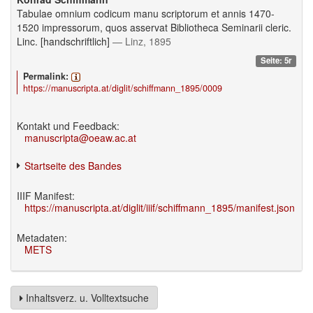
Tabulae omnium codicum manu scriptorum et annis 1470-
1520 impressorum, quos asservat Bibliotheca Seminarii cleric.
Linc. [handschriftlich]
— Linz, 1895
Seite: 5r
Permalink:
https://manuscripta.at/diglit/schiffmann_1895/0009
Kontakt und Feedback:
manuscripta@oeaw.ac.at
Startseite des Bandes
IIIF Manifest:
https://manuscripta.at/diglit/iiif/schiffmann_1895/manifest.json
Metadaten:
METS
Inhaltsverz. u. Volltextsuche