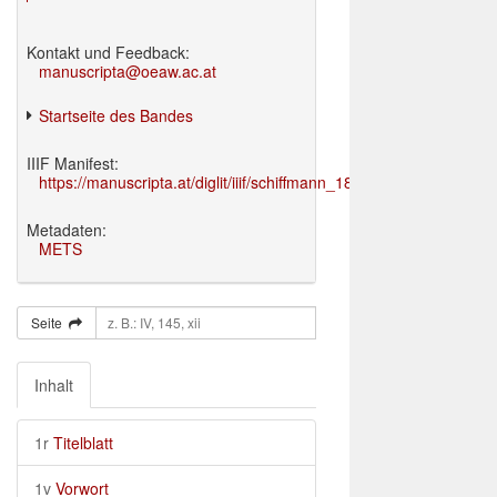
Kontakt und Feedback:
manuscripta@oeaw.ac.at
Startseite des Bandes
IIIF Manifest:
https://manuscripta.at/diglit/iiif/schiffmann_1895/manifest.json
Metadaten:
METS
Seite
Inhalt
1r
Titelblatt
1v
Vorwort