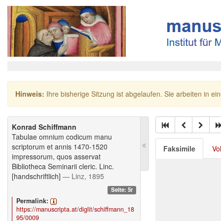
Hinweis:
Ihre bisherige Sitzung ist abgelaufen. Sie arbeiten in ei
Konrad Schiffmann
Tabulae omnium codicum manu
scriptorum et annis 1470-1520
Faksimile
Vo
impressorum, quos asservat
Bibliotheca Seminarii cleric. Linc.
[handschriftlich]
— Linz, 1895
Seite: 5r
Permalink:
https://manuscripta.at/diglit/schiffmann_18
95/0009