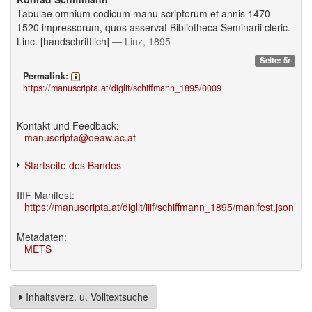
Tabulae omnium codicum manu scriptorum et annis 1470-
1520 impressorum, quos asservat Bibliotheca Seminarii cleric.
Linc. [handschriftlich]
— Linz, 1895
Seite: 5r
Permalink:
https://manuscripta.at/diglit/schiffmann_1895/0009
Kontakt und Feedback:
manuscripta@oeaw.ac.at
Startseite des Bandes
IIIF Manifest:
https://manuscripta.at/diglit/iiif/schiffmann_1895/manifest.json
Metadaten:
METS
Inhaltsverz. u. Volltextsuche