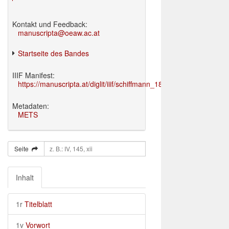
Kontakt und Feedback:
manuscripta@oeaw.ac.at
Startseite des Bandes
IIIF Manifest:
https://manuscripta.at/diglit/iiif/schiffmann_1895/manifest.json
Metadaten:
METS
Seite
Inhalt
1r
Titelblatt
1v
Vorwort