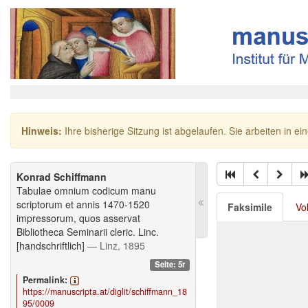
Hinweis:
Ihre bisherige Sitzung ist abgelaufen. Sie arbeiten in ei
Konrad Schiffmann
Tabulae omnium codicum manu
scriptorum et annis 1470-1520
Faksimile
Vo
impressorum, quos asservat
Bibliotheca Seminarii cleric. Linc.
[handschriftlich]
— Linz, 1895
Seite: 5r
Permalink:
https://manuscripta.at/diglit/schiffmann_18
95/0009