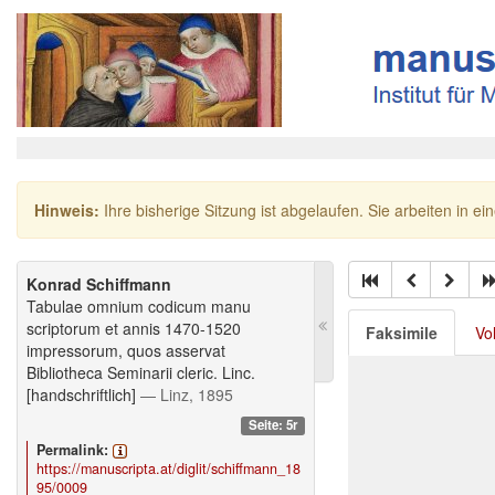
Hinweis:
Ihre bisherige Sitzung ist abgelaufen. Sie arbeiten in ei
Konrad Schiffmann
Tabulae omnium codicum manu
scriptorum et annis 1470-1520
Faksimile
Vo
impressorum, quos asservat
Bibliotheca Seminarii cleric. Linc.
[handschriftlich]
— Linz, 1895
Seite: 5r
Permalink:
https://manuscripta.at/diglit/schiffmann_18
95/0009