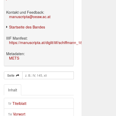
Kontakt und Feedback:
manuscripta@oeaw.ac.at
Startseite des Bandes
IIIF Manifest:
https://manuscripta.at/diglit/iiif/schiffmann_1895/manifest.json
Metadaten:
METS
Seite
Inhalt
1r
Titelblatt
1v
Vorwort