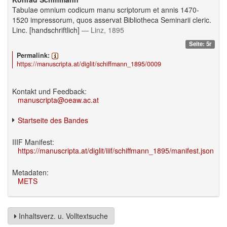
Tabulae omnium codicum manu scriptorum et annis 1470-
1520 impressorum, quos asservat Bibliotheca Seminarii cleric.
Linc. [handschriftlich]
— Linz, 1895
Seite: 5r
Permalink:
https://manuscripta.at/diglit/schiffmann_1895/0009
Kontakt und Feedback:
manuscripta@oeaw.ac.at
Startseite des Bandes
IIIF Manifest:
https://manuscripta.at/diglit/iiif/schiffmann_1895/manifest.json
Metadaten:
METS
Inhaltsverz. u. Volltextsuche