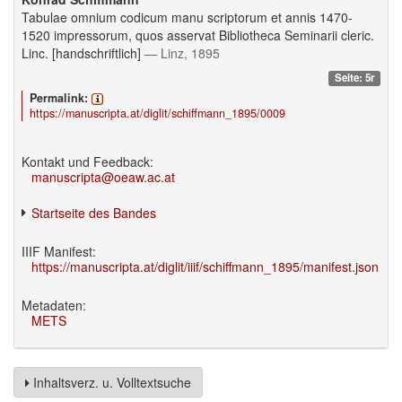
Tabulae omnium codicum manu scriptorum et annis 1470-
1520 impressorum, quos asservat Bibliotheca Seminarii cleric.
Linc. [handschriftlich]
— Linz, 1895
Seite: 5r
Permalink:
https://manuscripta.at/diglit/schiffmann_1895/0009
Kontakt und Feedback:
manuscripta@oeaw.ac.at
Startseite des Bandes
IIIF Manifest:
https://manuscripta.at/diglit/iiif/schiffmann_1895/manifest.json
Metadaten:
METS
Inhaltsverz. u. Volltextsuche