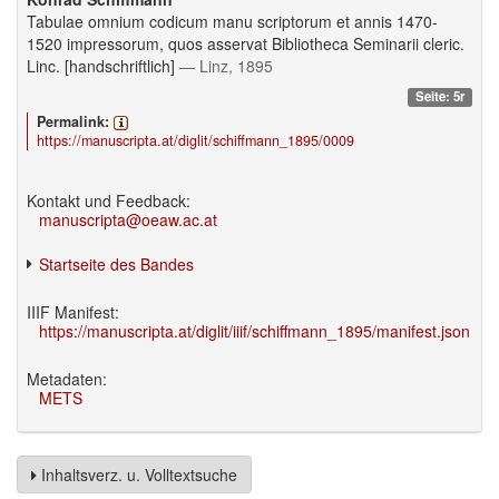
Tabulae omnium codicum manu scriptorum et annis 1470-
1520 impressorum, quos asservat Bibliotheca Seminarii cleric.
Linc. [handschriftlich]
— Linz, 1895
Seite: 5r
Permalink:
https://manuscripta.at/diglit/schiffmann_1895/0009
Kontakt und Feedback:
manuscripta@oeaw.ac.at
Startseite des Bandes
IIIF Manifest:
https://manuscripta.at/diglit/iiif/schiffmann_1895/manifest.json
Metadaten:
METS
Inhaltsverz. u. Volltextsuche