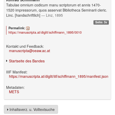
Tabulae omnium codicum manu scriptorum et annis 1470-
1520 impressorum, quos asservat Bibliotheca Seminarii cleric.
Linc. [handschriftlich]
— Linz, 1895
Seite: 5v
Permalink:
https://manuscripta.at/diglit/schiffmann_1895/0010
Kontakt und Feedback:
manuscripta@oeaw.ac.at
Startseite des Bandes
IIIF Manifest:
https://manuscripta.at/diglit/iiif/schiffmann_1895/manifest.json
Metadaten:
METS
Inhaltsverz. u. Volltextsuche