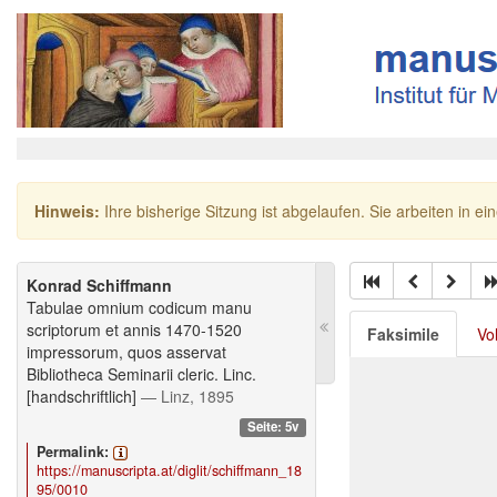
Hinweis:
Ihre bisherige Sitzung ist abgelaufen. Sie arbeiten in ei
Konrad Schiffmann
Tabulae omnium codicum manu
scriptorum et annis 1470-1520
Faksimile
Vo
impressorum, quos asservat
Bibliotheca Seminarii cleric. Linc.
[handschriftlich]
— Linz, 1895
Seite: 5v
Permalink:
https://manuscripta.at/diglit/schiffmann_18
95/0010