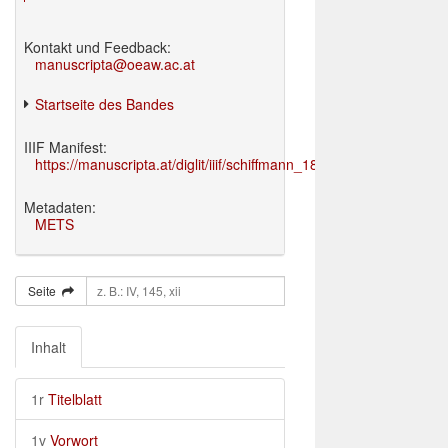
Kontakt und Feedback:
manuscripta@oeaw.ac.at
Startseite des Bandes
IIIF Manifest:
https://manuscripta.at/diglit/iiif/schiffmann_1895/manifest.json
Metadaten:
METS
Seite
Inhalt
1r
Titelblatt
1v
Vorwort