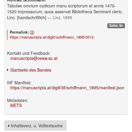
Tabulae omnium codicum manu scriptorum et annis 1470-
1520 impressorum, quos asservat Bibliotheca Seminarii cleric.
Linc. [handschriftlich]
— Linz, 1895
Seite: 6v
Permalink:
https://manuscripta.at/diglit/schiffmann_1895/0012
Kontakt und Feedback:
manuscripta@oeaw.ac.at
Startseite des Bandes
IIIF Manifest:
https://manuscripta.at/diglit/iiif/schiffmann_1895/manifest.json
Metadaten:
METS
Inhaltsverz. u. Volltextsuche