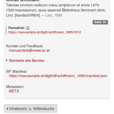
Tabulae omnium codicum manu scriptorum et annis 1470-
1520 impressorum, quos asservat Bibliotheca Seminarii cleric.
Linc. [handschriftlich]
— Linz, 1895
Seite: 6v
Permalink:
https://manuscripta.at/diglit/schiffmann_1895/0012
Kontakt und Feedback:
manuscripta@oeaw.ac.at
Startseite des Bandes
IIIF Manifest:
https://manuscripta.at/diglit/iiif/schiffmann_1895/manifest.json
Metadaten:
METS
Inhaltsverz. u. Volltextsuche