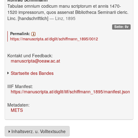
Tabulae omnium codicum manu scriptorum et annis 1470-
1520 impressorum, quos asservat Bibliotheca Seminarii cleric.
Linc. [handschriftlich]
— Linz, 1895
Seite: 6v
Permalink:
https://manuscripta.at/diglit/schiffmann_1895/0012
Kontakt und Feedback:
manuscripta@oeaw.ac.at
Startseite des Bandes
IIIF Manifest:
https://manuscripta.at/diglit/iiif/schiffmann_1895/manifest.json
Metadaten:
METS
Inhaltsverz. u. Volltextsuche