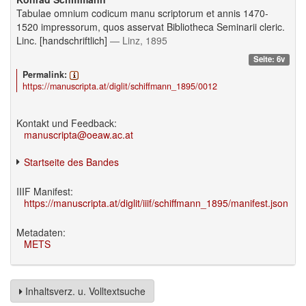
Tabulae omnium codicum manu scriptorum et annis 1470-
1520 impressorum, quos asservat Bibliotheca Seminarii cleric.
Linc. [handschriftlich]
— Linz, 1895
Seite: 6v
Permalink:
https://manuscripta.at/diglit/schiffmann_1895/0012
Kontakt und Feedback:
manuscripta@oeaw.ac.at
Startseite des Bandes
IIIF Manifest:
https://manuscripta.at/diglit/iiif/schiffmann_1895/manifest.json
Metadaten:
METS
Inhaltsverz. u. Volltextsuche