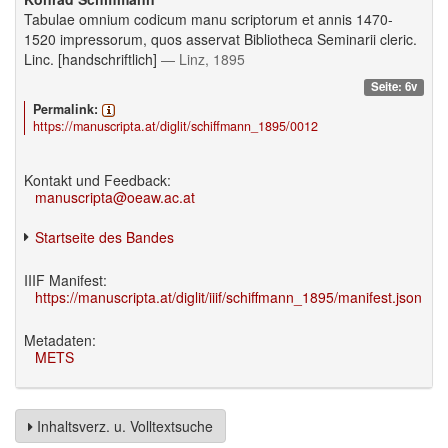
Tabulae omnium codicum manu scriptorum et annis 1470-
1520 impressorum, quos asservat Bibliotheca Seminarii cleric.
Linc. [handschriftlich]
— Linz, 1895
Seite: 6v
Permalink:
https://manuscripta.at/diglit/schiffmann_1895/0012
Kontakt und Feedback:
manuscripta@oeaw.ac.at
Startseite des Bandes
IIIF Manifest:
https://manuscripta.at/diglit/iiif/schiffmann_1895/manifest.json
Metadaten:
METS
Inhaltsverz. u. Volltextsuche