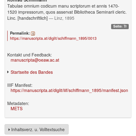
Tabulae omnium codicum manu scriptorum et annis 1470-
1520 impressorum, quos asservat Bibliotheca Seminarii cleric.
Linc. [handschriftlich]
— Linz, 1895
Seite: 7r
Permalink:
https://manuscripta.at/diglit/schiffmann_1895/0013
Kontakt und Feedback:
manuscripta@oeaw.ac.at
Startseite des Bandes
IIIF Manifest:
https://manuscripta.at/diglit/iiif/schiffmann_1895/manifest.json
Metadaten:
METS
Inhaltsverz. u. Volltextsuche