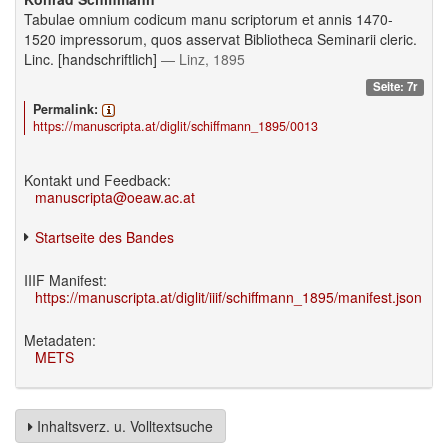
Tabulae omnium codicum manu scriptorum et annis 1470-
1520 impressorum, quos asservat Bibliotheca Seminarii cleric.
Linc. [handschriftlich]
— Linz, 1895
Seite: 7r
Permalink:
https://manuscripta.at/diglit/schiffmann_1895/0013
Kontakt und Feedback:
manuscripta@oeaw.ac.at
Startseite des Bandes
IIIF Manifest:
https://manuscripta.at/diglit/iiif/schiffmann_1895/manifest.json
Metadaten:
METS
Inhaltsverz. u. Volltextsuche