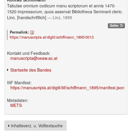
Tabulae omnium codicum manu scriptorum et annis 1470-
1520 impressorum, quos asservat Bibliotheca Seminarii cleric.
Linc. [handschriftlich]
— Linz, 1895
Seite: 7r
Permalink:
https://manuscripta.at/diglit/schiffmann_1895/0013
Kontakt und Feedback:
manuscripta@oeaw.ac.at
Startseite des Bandes
IIIF Manifest:
https://manuscripta.at/diglit/iiif/schiffmann_1895/manifest.json
Metadaten:
METS
Inhaltsverz. u. Volltextsuche