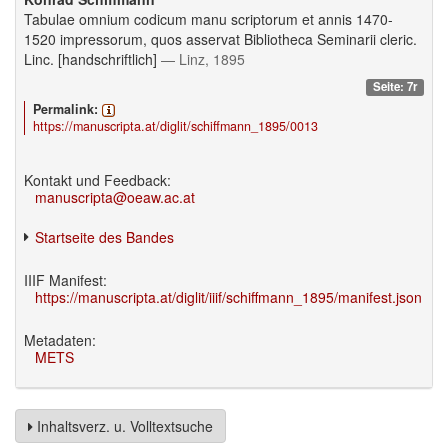
Tabulae omnium codicum manu scriptorum et annis 1470-
1520 impressorum, quos asservat Bibliotheca Seminarii cleric.
Linc. [handschriftlich]
— Linz, 1895
Seite: 7r
Permalink:
https://manuscripta.at/diglit/schiffmann_1895/0013
Kontakt und Feedback:
manuscripta@oeaw.ac.at
Startseite des Bandes
IIIF Manifest:
https://manuscripta.at/diglit/iiif/schiffmann_1895/manifest.json
Metadaten:
METS
Inhaltsverz. u. Volltextsuche