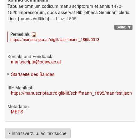
Tabulae omnium codicum manu scriptorum et annis 1470-
1520 impressorum, quos asservat Bibliotheca Seminarii cleric.
Linc. [handschriftlich]
— Linz, 1895
Seite: 7r
Permalink:
https://manuscripta.at/diglit/schiffmann_1895/0013
Kontakt und Feedback:
manuscripta@oeaw.ac.at
Startseite des Bandes
IIIF Manifest:
https://manuscripta.at/diglit/iiif/schiffmann_1895/manifest.json
Metadaten:
METS
Inhaltsverz. u. Volltextsuche