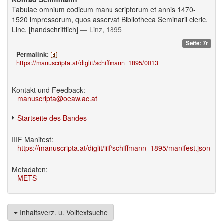
Tabulae omnium codicum manu scriptorum et annis 1470-
1520 impressorum, quos asservat Bibliotheca Seminarii cleric.
Linc. [handschriftlich]
— Linz, 1895
Seite: 7r
Permalink:
https://manuscripta.at/diglit/schiffmann_1895/0013
Kontakt und Feedback:
manuscripta@oeaw.ac.at
Startseite des Bandes
IIIF Manifest:
https://manuscripta.at/diglit/iiif/schiffmann_1895/manifest.json
Metadaten:
METS
Inhaltsverz. u. Volltextsuche