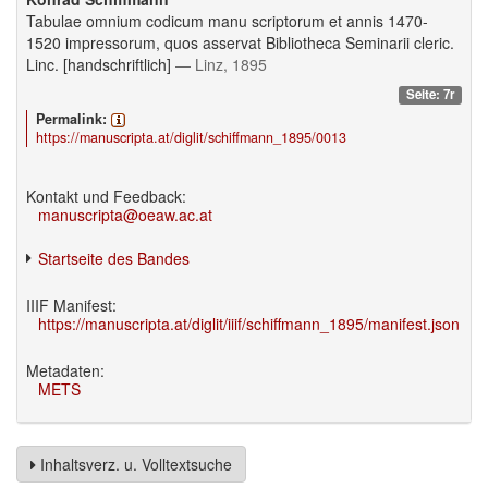
Tabulae omnium codicum manu scriptorum et annis 1470-
1520 impressorum, quos asservat Bibliotheca Seminarii cleric.
Linc. [handschriftlich]
— Linz, 1895
Seite: 7r
Permalink:
https://manuscripta.at/diglit/schiffmann_1895/0013
Kontakt und Feedback:
manuscripta@oeaw.ac.at
Startseite des Bandes
IIIF Manifest:
https://manuscripta.at/diglit/iiif/schiffmann_1895/manifest.json
Metadaten:
METS
Inhaltsverz. u. Volltextsuche