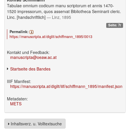
Tabulae omnium codicum manu scriptorum et annis 1470-
1520 impressorum, quos asservat Bibliotheca Seminarii cleric.
Linc. [handschriftlich]
— Linz, 1895
Seite: 7r
Permalink:
https://manuscripta.at/diglit/schiffmann_1895/0013
Kontakt und Feedback:
manuscripta@oeaw.ac.at
Startseite des Bandes
IIIF Manifest:
https://manuscripta.at/diglit/iiif/schiffmann_1895/manifest.json
Metadaten:
METS
Inhaltsverz. u. Volltextsuche