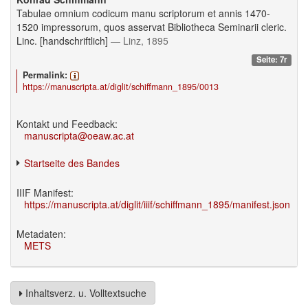
Tabulae omnium codicum manu scriptorum et annis 1470-
1520 impressorum, quos asservat Bibliotheca Seminarii cleric.
Linc. [handschriftlich]
— Linz, 1895
Seite: 7r
Permalink:
https://manuscripta.at/diglit/schiffmann_1895/0013
Kontakt und Feedback:
manuscripta@oeaw.ac.at
Startseite des Bandes
IIIF Manifest:
https://manuscripta.at/diglit/iiif/schiffmann_1895/manifest.json
Metadaten:
METS
Inhaltsverz. u. Volltextsuche