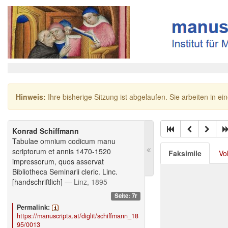
Hinweis:
Ihre bisherige Sitzung ist abgelaufen. Sie arbeiten in ei
Konrad Schiffmann
Tabulae omnium codicum manu
scriptorum et annis 1470-1520
Faksimile
Vo
impressorum, quos asservat
Bibliotheca Seminarii cleric. Linc.
[handschriftlich]
— Linz, 1895
Seite: 7r
Permalink:
https://manuscripta.at/diglit/schiffmann_18
95/0013