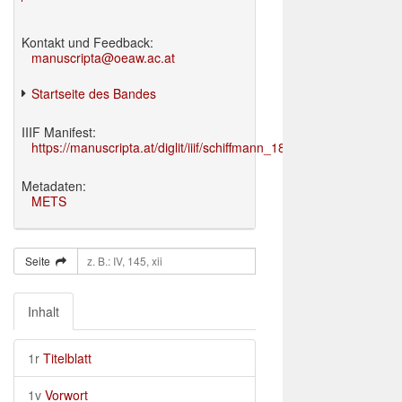
Kontakt und Feedback:
manuscripta@oeaw.ac.at
Startseite des Bandes
IIIF Manifest:
https://manuscripta.at/diglit/iiif/schiffmann_1895/manifest.json
Metadaten:
METS
Seite
Inhalt
1r
Titelblatt
1v
Vorwort