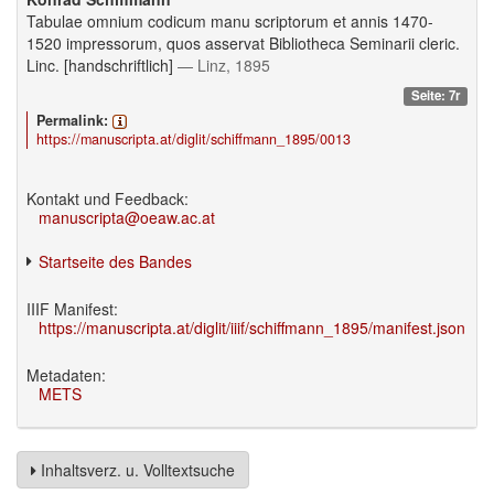
Tabulae omnium codicum manu scriptorum et annis 1470-
1520 impressorum, quos asservat Bibliotheca Seminarii cleric.
Linc. [handschriftlich]
— Linz, 1895
Seite: 7r
Permalink:
https://manuscripta.at/diglit/schiffmann_1895/0013
Kontakt und Feedback:
manuscripta@oeaw.ac.at
Startseite des Bandes
IIIF Manifest:
https://manuscripta.at/diglit/iiif/schiffmann_1895/manifest.json
Metadaten:
METS
Inhaltsverz. u. Volltextsuche