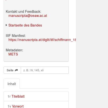
Kontakt und Feedback:
manuscripta@oeaw.ac.at
Startseite des Bandes
IIIF Manifest:
https://manuscripta.at/diglit/iiif/schiffmann_1895/manifest.json
Metadaten:
METS
Seite
Inhalt
1r
Titelblatt
1v
Vorwort