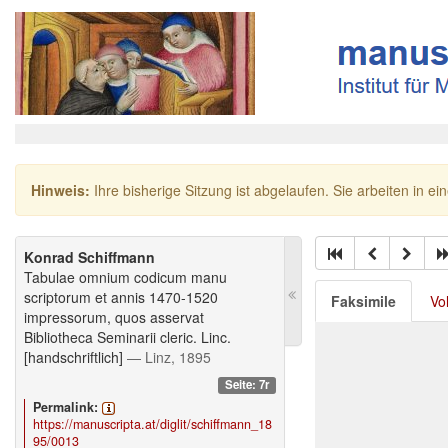
Hinweis:
Ihre bisherige Sitzung ist abgelaufen. Sie arbeiten in ei
Konrad Schiffmann
Tabulae omnium codicum manu
scriptorum et annis 1470-1520
Faksimile
Vo
impressorum, quos asservat
Bibliotheca Seminarii cleric. Linc.
[handschriftlich]
— Linz, 1895
Seite: 7r
Permalink:
https://manuscripta.at/diglit/schiffmann_18
95/0013