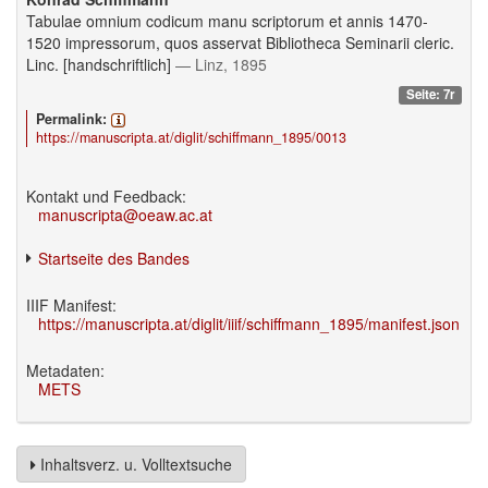
Tabulae omnium codicum manu scriptorum et annis 1470-
1520 impressorum, quos asservat Bibliotheca Seminarii cleric.
Linc. [handschriftlich]
— Linz, 1895
Seite: 7r
Permalink:
https://manuscripta.at/diglit/schiffmann_1895/0013
Kontakt und Feedback:
manuscripta@oeaw.ac.at
Startseite des Bandes
IIIF Manifest:
https://manuscripta.at/diglit/iiif/schiffmann_1895/manifest.json
Metadaten:
METS
Inhaltsverz. u. Volltextsuche