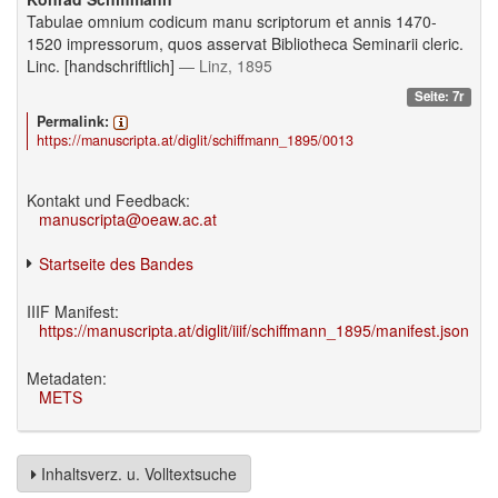
Tabulae omnium codicum manu scriptorum et annis 1470-
1520 impressorum, quos asservat Bibliotheca Seminarii cleric.
Linc. [handschriftlich]
— Linz, 1895
Seite: 7r
Permalink:
https://manuscripta.at/diglit/schiffmann_1895/0013
Kontakt und Feedback:
manuscripta@oeaw.ac.at
Startseite des Bandes
IIIF Manifest:
https://manuscripta.at/diglit/iiif/schiffmann_1895/manifest.json
Metadaten:
METS
Inhaltsverz. u. Volltextsuche