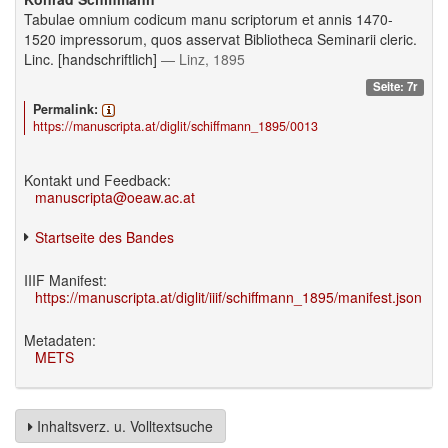
Tabulae omnium codicum manu scriptorum et annis 1470-
1520 impressorum, quos asservat Bibliotheca Seminarii cleric.
Linc. [handschriftlich]
— Linz, 1895
Seite: 7r
Permalink:
https://manuscripta.at/diglit/schiffmann_1895/0013
Kontakt und Feedback:
manuscripta@oeaw.ac.at
Startseite des Bandes
IIIF Manifest:
https://manuscripta.at/diglit/iiif/schiffmann_1895/manifest.json
Metadaten:
METS
Inhaltsverz. u. Volltextsuche