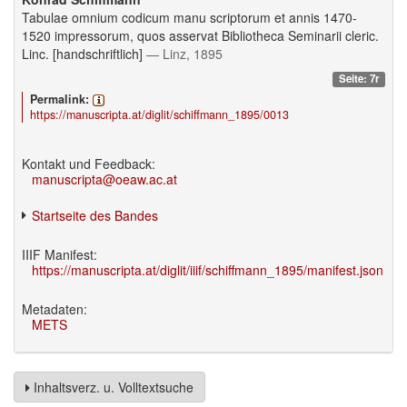
Tabulae omnium codicum manu scriptorum et annis 1470-
1520 impressorum, quos asservat Bibliotheca Seminarii cleric.
Linc. [handschriftlich]
— Linz, 1895
Seite: 7r
Permalink:
https://manuscripta.at/diglit/schiffmann_1895/0013
Kontakt und Feedback:
manuscripta@oeaw.ac.at
Startseite des Bandes
IIIF Manifest:
https://manuscripta.at/diglit/iiif/schiffmann_1895/manifest.json
Metadaten:
METS
Inhaltsverz. u. Volltextsuche