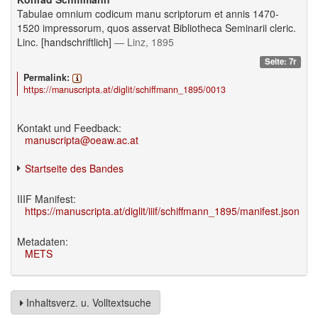
Tabulae omnium codicum manu scriptorum et annis 1470-
1520 impressorum, quos asservat Bibliotheca Seminarii cleric.
Linc. [handschriftlich]
— Linz, 1895
Seite: 7r
Permalink:
https://manuscripta.at/diglit/schiffmann_1895/0013
Kontakt und Feedback:
manuscripta@oeaw.ac.at
Startseite des Bandes
IIIF Manifest:
https://manuscripta.at/diglit/iiif/schiffmann_1895/manifest.json
Metadaten:
METS
Inhaltsverz. u. Volltextsuche