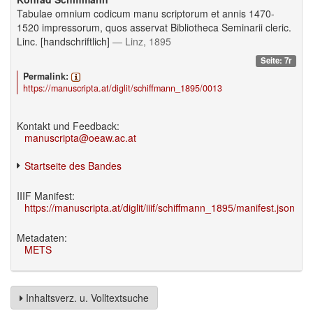
Tabulae omnium codicum manu scriptorum et annis 1470-
1520 impressorum, quos asservat Bibliotheca Seminarii cleric.
Linc. [handschriftlich]
— Linz, 1895
Seite: 7r
Permalink:
https://manuscripta.at/diglit/schiffmann_1895/0013
Kontakt und Feedback:
manuscripta@oeaw.ac.at
Startseite des Bandes
IIIF Manifest:
https://manuscripta.at/diglit/iiif/schiffmann_1895/manifest.json
Metadaten:
METS
Inhaltsverz. u. Volltextsuche