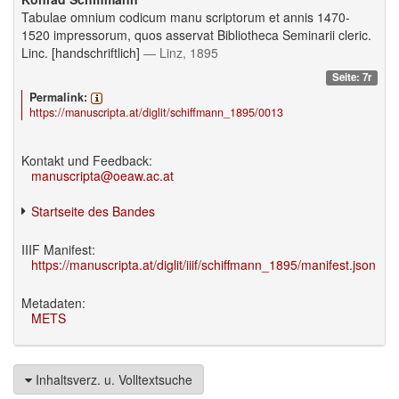
Tabulae omnium codicum manu scriptorum et annis 1470-
1520 impressorum, quos asservat Bibliotheca Seminarii cleric.
Linc. [handschriftlich]
— Linz, 1895
Seite: 7r
Permalink:
https://manuscripta.at/diglit/schiffmann_1895/0013
Kontakt und Feedback:
manuscripta@oeaw.ac.at
Startseite des Bandes
IIIF Manifest:
https://manuscripta.at/diglit/iiif/schiffmann_1895/manifest.json
Metadaten:
METS
Inhaltsverz. u. Volltextsuche