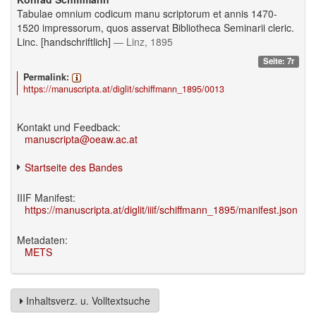
Tabulae omnium codicum manu scriptorum et annis 1470-
1520 impressorum, quos asservat Bibliotheca Seminarii cleric.
Linc. [handschriftlich]
— Linz, 1895
Seite: 7r
Permalink:
https://manuscripta.at/diglit/schiffmann_1895/0013
Kontakt und Feedback:
manuscripta@oeaw.ac.at
Startseite des Bandes
IIIF Manifest:
https://manuscripta.at/diglit/iiif/schiffmann_1895/manifest.json
Metadaten:
METS
Inhaltsverz. u. Volltextsuche