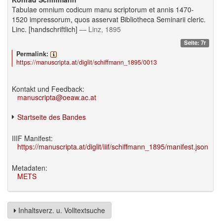
Tabulae omnium codicum manu scriptorum et annis 1470-
1520 impressorum, quos asservat Bibliotheca Seminarii cleric.
Linc. [handschriftlich]
— Linz, 1895
Seite: 7r
Permalink:
https://manuscripta.at/diglit/schiffmann_1895/0013
Kontakt und Feedback:
manuscripta@oeaw.ac.at
Startseite des Bandes
IIIF Manifest:
https://manuscripta.at/diglit/iiif/schiffmann_1895/manifest.json
Metadaten:
METS
Inhaltsverz. u. Volltextsuche