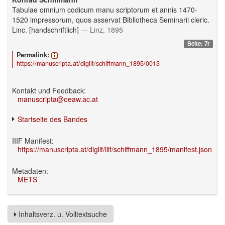
Tabulae omnium codicum manu scriptorum et annis 1470-
1520 impressorum, quos asservat Bibliotheca Seminarii cleric.
Linc. [handschriftlich]
— Linz, 1895
Seite: 7r
Permalink:
https://manuscripta.at/diglit/schiffmann_1895/0013
Kontakt und Feedback:
manuscripta@oeaw.ac.at
Startseite des Bandes
IIIF Manifest:
https://manuscripta.at/diglit/iiif/schiffmann_1895/manifest.json
Metadaten:
METS
Inhaltsverz. u. Volltextsuche