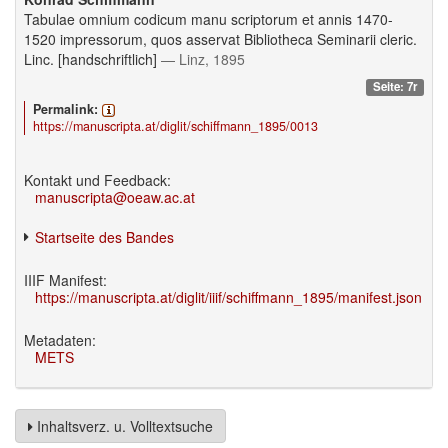
Tabulae omnium codicum manu scriptorum et annis 1470-
1520 impressorum, quos asservat Bibliotheca Seminarii cleric.
Linc. [handschriftlich]
— Linz, 1895
Seite: 7r
Permalink:
https://manuscripta.at/diglit/schiffmann_1895/0013
Kontakt und Feedback:
manuscripta@oeaw.ac.at
Startseite des Bandes
IIIF Manifest:
https://manuscripta.at/diglit/iiif/schiffmann_1895/manifest.json
Metadaten:
METS
Inhaltsverz. u. Volltextsuche