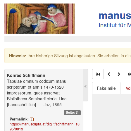
Hinweis:
Ihre bisherige Sitzung ist abgelaufen. Sie arbeiten in ei
Konrad Schiffmann
Tabulae omnium codicum manu
scriptorum et annis 1470-1520
Faksimile
Vo
impressorum, quos asservat
Bibliotheca Seminarii cleric. Linc.
[handschriftlich]
— Linz, 1895
Seite: 7r
Permalink:
https://manuscripta.at/diglit/schiffmann_18
95/0013