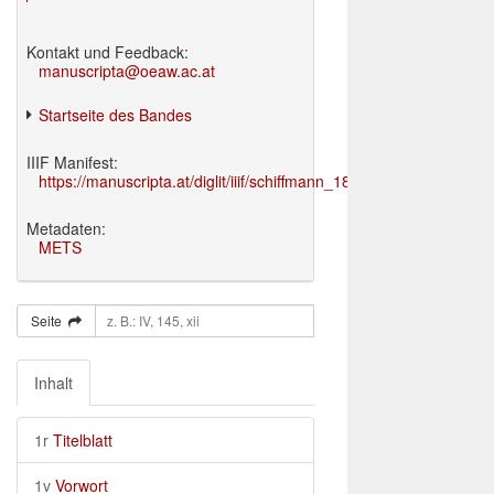
Kontakt und Feedback:
manuscripta@oeaw.ac.at
Startseite des Bandes
IIIF Manifest:
https://manuscripta.at/diglit/iiif/schiffmann_1895/manifest.json
Metadaten:
METS
Seite
Inhalt
1r
Titelblatt
1v
Vorwort