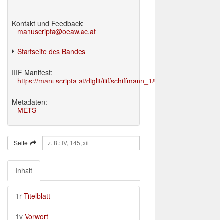
Kontakt und Feedback:
manuscripta@oeaw.ac.at
Startseite des Bandes
IIIF Manifest:
https://manuscripta.at/diglit/iiif/schiffmann_1895/manifest.json
Metadaten:
METS
Seite
Inhalt
1r
Titelblatt
1v
Vorwort