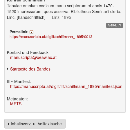
Tabulae omnium codicum manu scriptorum et annis 1470-
1520 impressorum, quos asservat Bibliotheca Seminarii cleric.
Linc. [handschriftlich]
— Linz, 1895
Seite: 7r
Permalink:
https://manuscripta.at/diglit/schiffmann_1895/0013
Kontakt und Feedback:
manuscripta@oeaw.ac.at
Startseite des Bandes
IIIF Manifest:
https://manuscripta.at/diglit/iiif/schiffmann_1895/manifest.json
Metadaten:
METS
Inhaltsverz. u. Volltextsuche